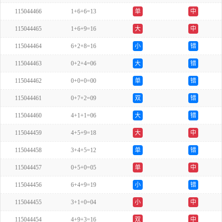
115044466
1+6+6=13
单
中
115044465
1+6+9=16
大
中
115044464
6+2+8=16
小
错
115044463
0+2+4=06
大
错
115044462
0+0+0=00
单
错
115044461
0+7+2=09
双
错
115044460
4+1+1=06
大
错
115044459
4+5+9=18
大
中
115044458
3+4+5=12
单
错
115044457
0+5+0=05
单
中
115044456
6+4+9=19
小
错
115044455
3+1+0=04
小
中
115044454
4+9+3=16
双
中