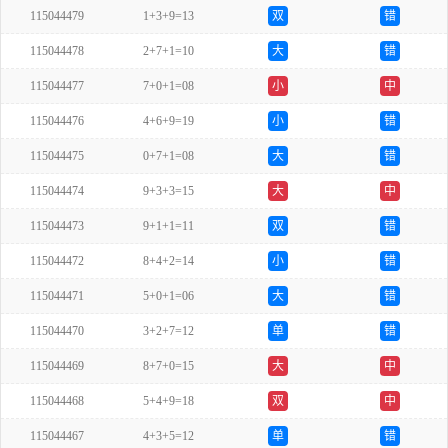
115044479
1+3+9=13
双
错
115044478
2+7+1=10
大
错
115044477
7+0+1=08
小
中
115044476
4+6+9=19
小
错
115044475
0+7+1=08
大
错
115044474
9+3+3=15
大
中
115044473
9+1+1=11
双
错
115044472
8+4+2=14
小
错
115044471
5+0+1=06
大
错
115044470
3+2+7=12
单
错
115044469
8+7+0=15
大
中
115044468
5+4+9=18
双
中
115044467
4+3+5=12
单
错