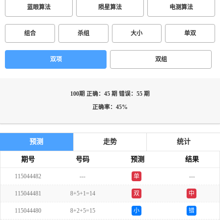
蓝眼算法
陨星算法
电测算法
组合
杀组
大小
单双
双项
双组
100期 正确：45 期 错误：55 期
正确率：45%
预测
走势
统计
期号
号码
预测
结果
115044482
---
单
---
115044481
8+5+1=14
双
中
115044480
8+2+5=15
小
错