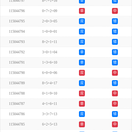
115044797
8+7+1=16
单
错
115044796
0+7+2=09
单
中
115044795
2+0+3=05
双
错
115044794
1+0+0=01
双
错
115044793
8+2+1=11
双
错
115044792
3+0+1=04
单
错
115044791
1+3+6=10
单
错
115044790
6+0+0=06
双
中
115044789
8+5+4=17
双
错
115044788
0+1+9=10
双
中
115044787
4+1+6=11
单
中
115044786
3+3+7=13
双
错
115044785
6+2+5=13
单
中