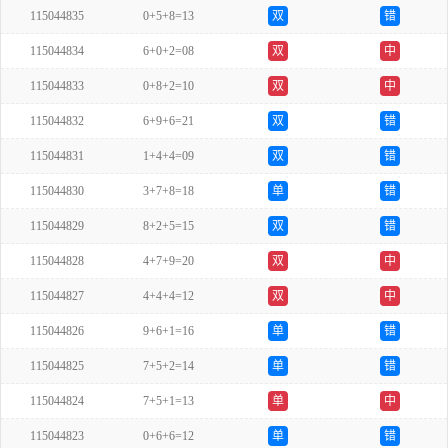
115044835
0+5+8=13
双
错
115044834
6+0+2=08
双
中
115044833
0+8+2=10
双
中
115044832
6+9+6=21
双
错
115044831
1+4+4=09
双
错
115044830
3+7+8=18
单
错
115044829
8+2+5=15
双
错
115044828
4+7+9=20
双
中
115044827
4+4+4=12
双
中
115044826
9+6+1=16
单
错
115044825
7+5+2=14
单
错
115044824
7+5+1=13
单
中
115044823
0+6+6=12
单
错