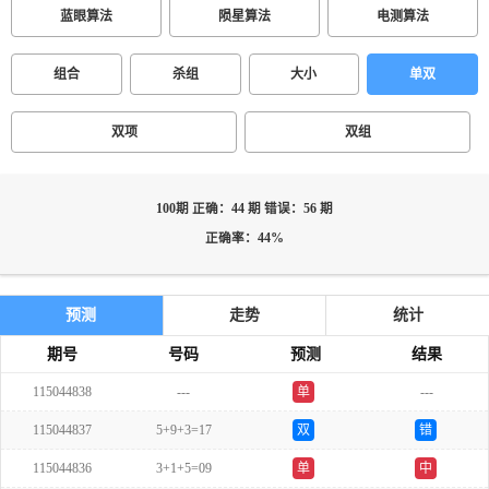
蓝眼算法
陨星算法
电测算法
组合
杀组
大小
单双
双项
双组
100期 正确：44 期 错误：56 期
正确率：44%
预测
走势
统计
期号
号码
预测
结果
115044838
---
单
---
115044837
5+9+3=17
双
错
115044836
3+1+5=09
单
中