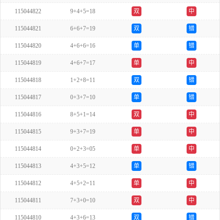
115044822
9+4+5=18
双
中
115044821
6+6+7=19
双
错
115044820
4+6+6=16
单
错
115044819
4+6+7=17
单
中
115044818
1+2+8=11
双
错
115044817
0+3+7=10
单
错
115044816
8+5+1=14
双
中
115044815
9+3+7=19
单
中
115044814
0+2+3=05
单
中
115044813
4+3+5=12
单
错
115044812
4+5+2=11
单
中
115044811
7+3+0=10
双
中
115044810
4+3+6=13
双
错