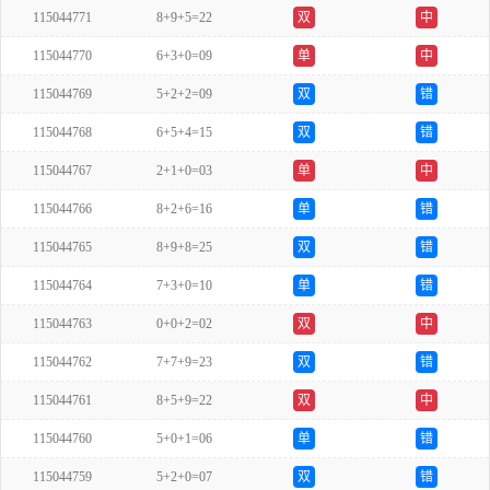
115044771
8+9+5=22
双
中
115044770
6+3+0=09
单
中
115044769
5+2+2=09
双
错
115044768
6+5+4=15
双
错
115044767
2+1+0=03
单
中
115044766
8+2+6=16
单
错
115044765
8+9+8=25
双
错
115044764
7+3+0=10
单
错
115044763
0+0+2=02
双
中
115044762
7+7+9=23
双
错
115044761
8+5+9=22
双
中
115044760
5+0+1=06
单
错
115044759
5+2+0=07
双
错