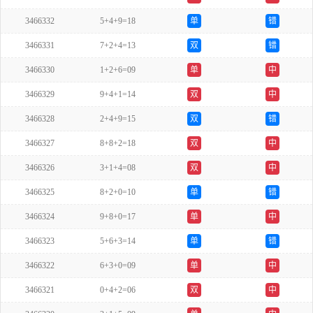
3466332
5+4+9=18
单
错
3466331
7+2+4=13
双
错
3466330
1+2+6=09
单
中
3466329
9+4+1=14
双
中
3466328
2+4+9=15
双
错
3466327
8+8+2=18
双
中
3466326
3+1+4=08
双
中
3466325
8+2+0=10
单
错
3466324
9+8+0=17
单
中
3466323
5+6+3=14
单
错
3466322
6+3+0=09
单
中
3466321
0+4+2=06
双
中