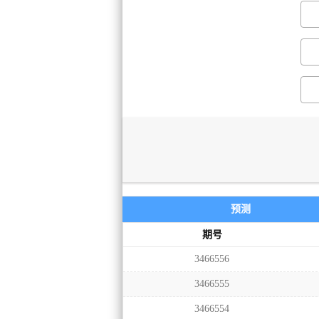
预测
期号
3466556
3466555
3466554