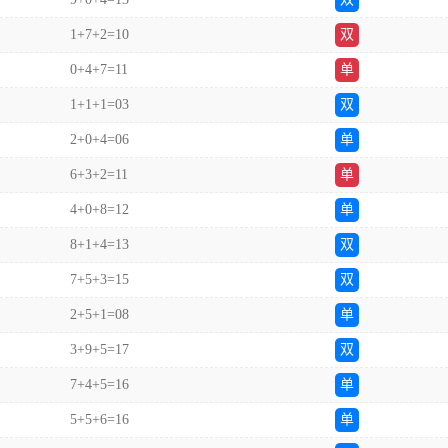
1+7+2=10
双
0+4+7=11
单
1+1+1=03
双
2+0+4=06
单
6+3+2=11
单
4+0+8=12
单
8+1+4=13
双
7+5+3=15
双
2+5+1=08
单
3+9+5=17
双
7+4+5=16
单
5+5+6=16
单