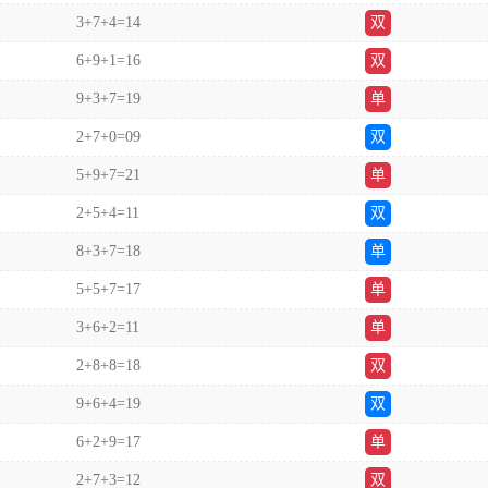
3+7+4=14
双
6+9+1=16
双
9+3+7=19
单
2+7+0=09
双
5+9+7=21
单
2+5+4=11
双
8+3+7=18
单
5+5+7=17
单
3+6+2=11
单
2+8+8=18
双
9+6+4=19
双
6+2+9=17
单
2+7+3=12
双