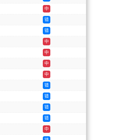
中
错
错
中
中
中
中
错
错
错
错
中
错