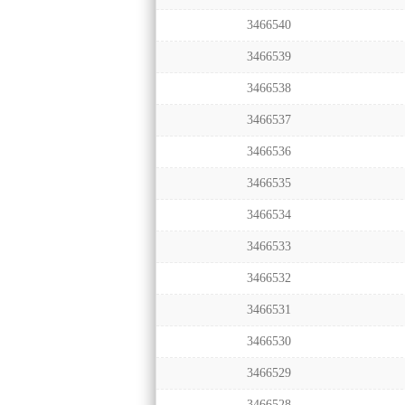
3466540
3466539
3466538
3466537
3466536
3466535
3466534
3466533
3466532
3466531
3466530
3466529
3466528