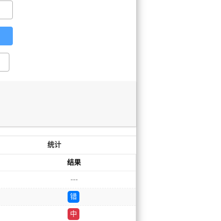
统计
结果
---
错
中