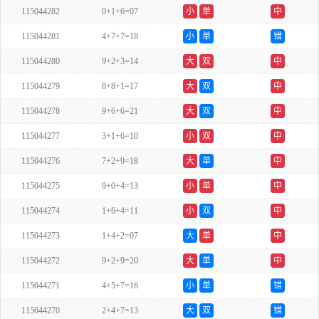
115044282
0+1+6=07
小
单
中
115044281
4+7+7=18
小
单
错
115044280
9+2+3=14
大
双
中
115044279
8+8+1=17
大
双
中
115044278
9+6+6=21
大
双
中
115044277
3+1+6=10
小
双
中
115044276
7+2+9=18
大
单
中
115044275
9+0+4=13
小
单
中
115044274
1+6+4=11
小
双
中
115044273
1+4+2=07
大
单
中
115044272
9+2+9=20
大
单
中
115044271
4+5+7=16
小
单
错
115044270
2+4+7=13
大
双
错