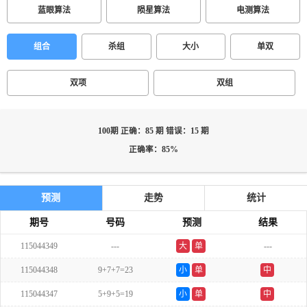
蓝眼算法
陨星算法
电测算法
组合
杀组
大小
单双
双项
双组
100期 正确：85 期 错误：15 期
正确率：85%
预测
走势
统计
期号
号码
预测
结果
115044349
---
大
单
---
115044348
9+7+7=23
小
单
中
115044347
5+9+5=19
小
单
中