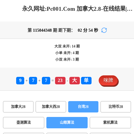
永久网址:Pc001.Com 加拿大2.8-在线结果|加拿大2.8在线预测|加拿大pc2.8预测-在线预测|加拿大2.8走势咪牌预测|加拿大在线咪牌_专注研究在线_加拿大2.8 PC查询结果预测走势_官方数据!
第
115044348
期 距下期：
02
分
54
秒
大双
未开:
14
期
小单
未开:
4
期
小双
未开:
3
期
9
7
7
23
大
单
咪牌
+
+
=
-
加拿大28
加拿大西28
台湾28
比特币28
壶测算法
山眼算法
紫机算法