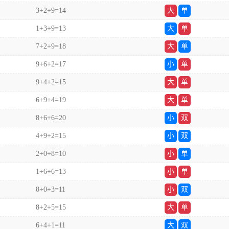
3+2+9=14
大
单
1+3+9=13
大
单
7+2+9=18
大
单
9+6+2=17
小
单
9+4+2=15
大
单
6+9+4=19
大
单
8+6+6=20
小
双
4+9+2=15
小
双
2+0+8=10
小
单
1+6+6=13
小
单
8+0+3=11
小
双
8+2+5=15
大
单
6+4+1=11
大
双