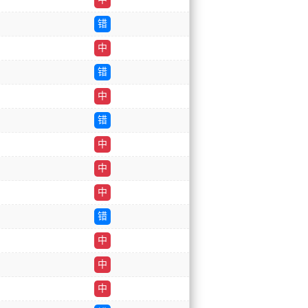
错
中
错
中
错
中
中
中
错
中
中
中