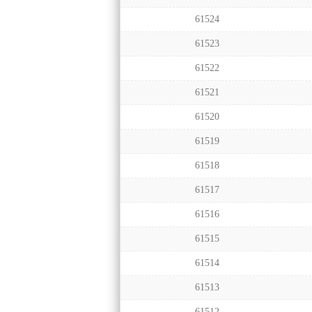
61524
61523
61522
61521
61520
61519
61518
61517
61516
61515
61514
61513
61512