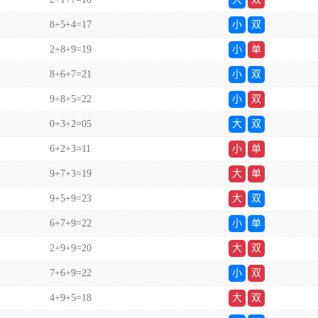
8+5+4=17
小
双
2+8+9=19
小
单
8+6+7=21
小
双
9+8+5=22
小
双
0+3+2=05
大
双
6+2+3=11
小
单
9+7+3=19
大
单
9+5+9=23
大
双
6+7+9=22
小
单
2+9+9=20
大
双
7+6+9=22
小
双
4+9+5=18
大
双