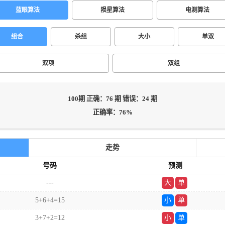
蓝眼算法
陨星算法
电测算法
组合
杀组
大小
单双
双项
双组
100期 正确：76 期 错误：24 期
正确率：76%
走势
号码
预测
---
大
单
5+6+4=15
小
单
3+7+2=12
小
单