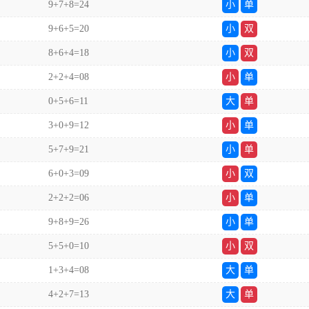
9+7+8=24
小
单
9+6+5=20
小
双
8+6+4=18
小
双
2+2+4=08
小
单
0+5+6=11
大
单
3+0+9=12
小
单
5+7+9=21
小
单
6+0+3=09
小
双
2+2+2=06
小
单
9+8+9=26
小
单
5+5+0=10
小
双
1+3+4=08
大
单
4+2+7=13
大
单