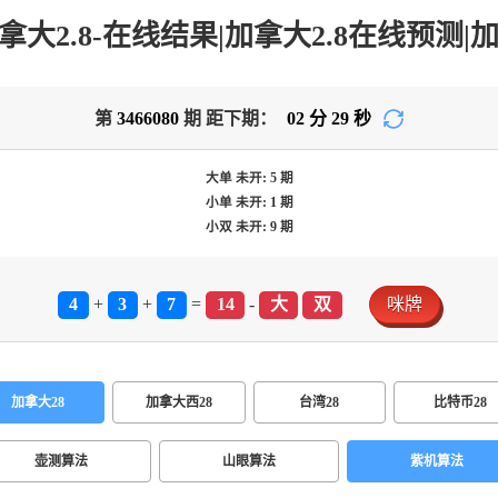
第
3466080
期 距下期：
02
分
29
秒
大单
未开:
5
期
小单
未开:
1
期
小双
未开:
9
期
4
+
3
+
7
=
14
-
大
双
咪牌
加拿大28
加拿大西28
台湾28
比特币28
壶测算法
山眼算法
紫机算法