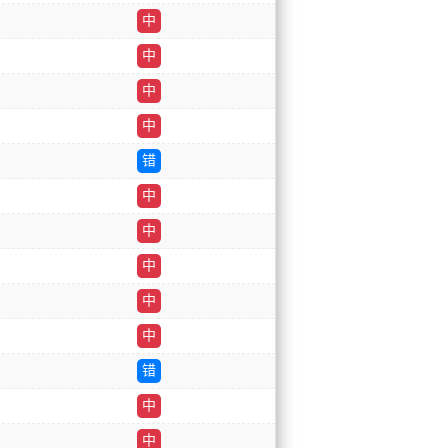
中
中
中
中
错
中
中
中
中
中
错
中
中