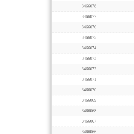
3466078
3466077
3466076
3466075
3466074
3466073
3466072
3466071
3466070
3466069
3466068
3466067
3466066