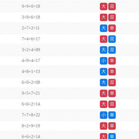
9+9+0=18
大
双
3+9+6=18
大
双
2+7+2=11
大
单
7+4+6=17
大
双
3+2+4=09
大
双
4+9+4=17
小
单
4+8+1=13
大
单
6+0+2=08
大
双
9+5+7=21
大
单
6+6+2=14
大
双
7+7+8=22
小
单
8+2+9=19
大
单
6+6+2=14
大
单