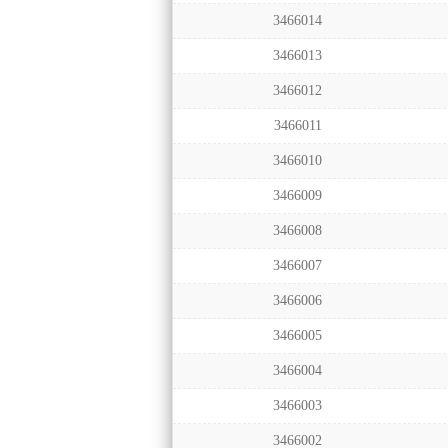
3466014
3466013
3466012
3466011
3466010
3466009
3466008
3466007
3466006
3466005
3466004
3466003
3466002