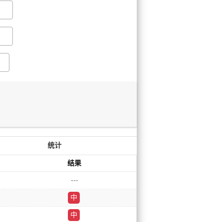
统计
结果
---
中
中