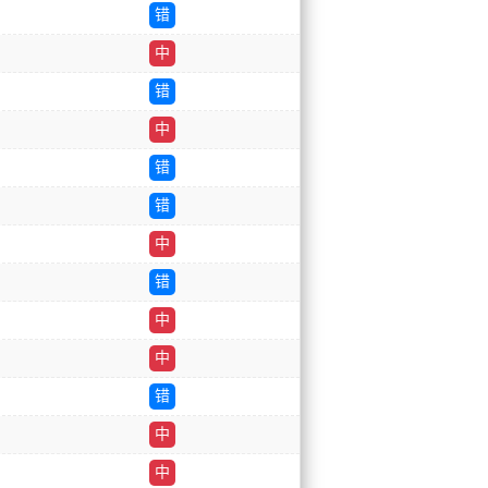
错
中
错
中
错
错
中
错
中
中
错
中
中