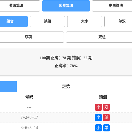
蓝眼算法
陨星算法
电测算法
组合
杀组
大小
单双
双项
双组
100期 正确：78 期 错误：22 期
正确率：78%
走势
号码
预测
---
小
双
7+2+8=17
小
单
3+6+5=14
小
单