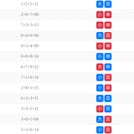
1+5+5=11
大
双
2+0+7=09
小
单
7+3+3=13
小
单
0+4+0=04
大
双
0+5+4=09
小
单
0+8+8=16
小
单
6+7+9=22
大
单
7+1+6=14
小
双
2+8+5=15
小
单
6+2+3=11
大
双
3+3+5=11
小
双
3+0+1=04
大
双
5+3+6=14
小
双