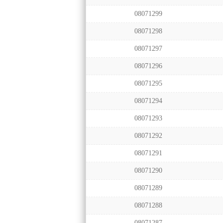
08071299
08071298
08071297
08071296
08071295
08071294
08071293
08071292
08071291
08071290
08071289
08071288
08071287