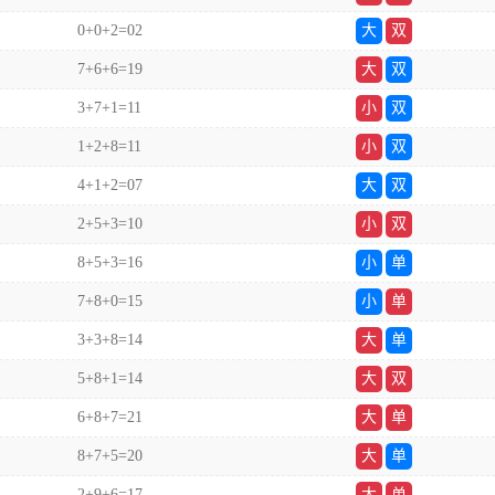
0+0+2=02
大
双
7+6+6=19
大
双
3+7+1=11
小
双
1+2+8=11
小
双
4+1+2=07
大
双
2+5+3=10
小
双
8+5+3=16
小
单
7+8+0=15
小
单
3+3+8=14
大
单
5+8+1=14
大
双
6+8+7=21
大
单
8+7+5=20
大
单
2+9+6=17
大
单