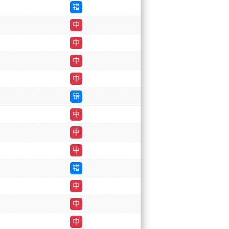
错
中
中
中
中
错
中
中
中
错
中
中
中