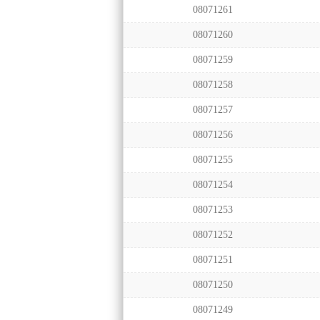
08071261
08071260
08071259
08071258
08071257
08071256
08071255
08071254
08071253
08071252
08071251
08071250
08071249