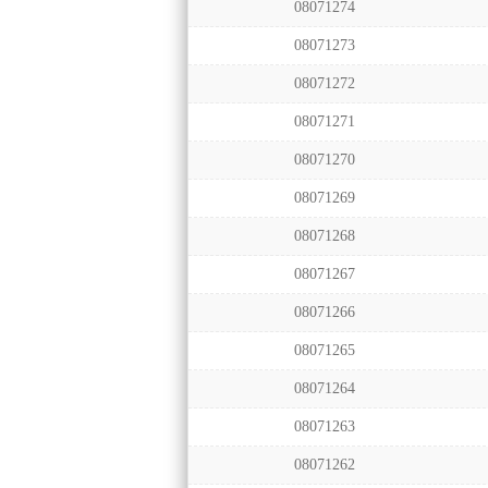
08071274
08071273
08071272
08071271
08071270
08071269
08071268
08071267
08071266
08071265
08071264
08071263
08071262