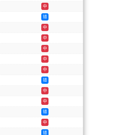
中
错
中
中
中
中
中
错
中
中
错
中
错