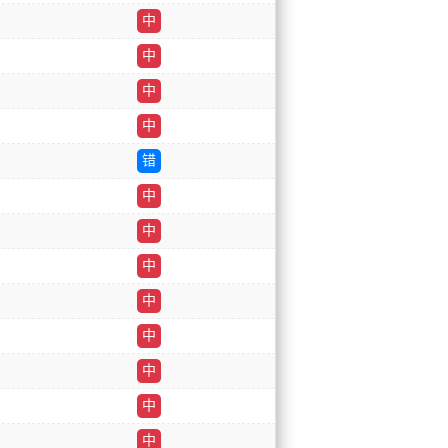
中
中
中
中
错
中
中
中
中
中
中
中
中